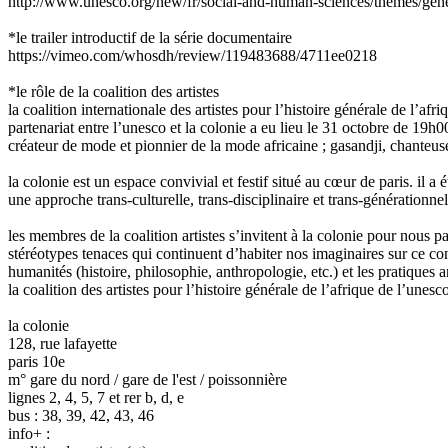
http://www.unesco.org/new/fr/social-and-human-sciences/themes/gene
*le trailer introductif de la série documentaire
https://vimeo.com/whosdh/review/119483688/4711ee0218
*le rôle de la coalition des artistes
la coalition internationale des artistes pour l’histoire générale de l’af
partenariat entre l’unesco et la colonie a eu lieu le 31 octobre de 19h0
créateur de mode et pionnier de la mode africaine ; gasandji, chanteuse-
la colonie est un espace convivial et festif situé au cœur de paris. il 
une approche trans-culturelle, trans-disciplinaire et trans-générationne
les membres de la coalition artistes s’invitent à la colonie pour nous par
stéréotypes tenaces qui continuent d’habiter nos imaginaires sur ce co
humanités (histoire, philosophie, anthropologie, etc.) et les pratiques 
la coalition des artistes pour l’histoire générale de l’afrique de l’unes
la colonie
128, rue lafayette
paris 10e
m° gare du nord / gare de l'est / poissonnière
lignes 2, 4, 5, 7 et rer b, d, e
bus : 38, 39, 42, 43, 46
info+ :