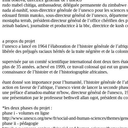
rudo mabel chitiga, ambassadeur, déléguée permanente du zimbabwe au
nada al-nashif, sous-directrice générale de l’unesco pour les sciences 
edouard firmin matoko, sous-directeur général de l’unesco, départeme
mostapha terrab, président-directeur général de l’office chérifien des 
zeinab badawi, journaliste et productrice à la bbc, directrice de kush
a propos du projet
l’unesco a lancé en 1964 l’élaboration de l’histoire générale de l’afriqu
libérée des préjugés raciaux hérités de la traite négrière et de la colon
supervisée par un comité scientifique international dont deux tiers étai
plus de 35 années. achevé en 1999, ce travail colossal qui eut un grand
connaissance de l’histoire et de l’historiographie africaines.
étant donné son importance pour l’humanité, l’histoire générale de l’af
action en faveur de l’afrique, l’unesco vient de lancer la seconde phase 
une préface d'amadou-mahtar m'bow, directeur général de l'unesco, 
une présentation par le professeur bethwell allan ogot, président du com
*les deux phases du projet :
phase i - volumes en ligne
http://www.unesco.org/new/fr/social-and-human-sciences/themes/gene
phase ii - pédagogie