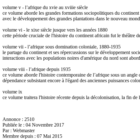
volume v - l’afrique du xvie au xviiie siècle
ce volume aborde les grandes formations sociopolitiques du continent ma
avec le développement des grandes plantations dans le nouveau mond
volume vi - le xixe siècle jusque vers les années 1880
cette période cruciale de l'histoire du continent africain fut le théâtr
volume vii - l’afrique sous domination coloniale, 1880-1935
le partage du continent et ses répercussions sur le développement soc
interactions avec les populations noires d'amérique du nord sont abor
volume viii - l’afrique depuis 1935
ce volume aborde l'histoire contemporaine de l’afrique sous un angle cul
dépendance subsistant encore à l'égard des anciennes puissances colon
volume ix
ce volume traitera l'histoire récente depuis la décolonisation, la fin de 
Annonce :
2510
Publiée le :
04 Novembre 2017
Par :
Webmaster
Membre depuis :
07 Mai 2015