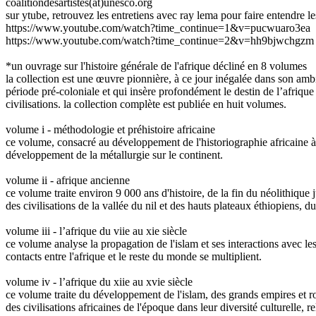
coalitiondesartistes(at)unesco.org
sur ytube, retrouvez les entretiens avec ray lema pour faire entendre le
https://www.youtube.com/watch?time_continue=1&v=pucwuaro3ea
https://www.youtube.com/watch?time_continue=2&v=hh9bjwchgzm
*un ouvrage sur l'histoire générale de l'afrique décliné en 8 volumes
la collection est une œuvre pionnière, à ce jour inégalée dans son ambit
période pré-coloniale et qui insère profondément le destin de l’afrique 
civilisations. la collection complète est publiée en huit volumes.
volume i - méthodologie et préhistoire africaine
ce volume, consacré au développement de l'historiographie africaine à la
développement de la métallurgie sur le continent.
volume ii - afrique ancienne
ce volume traite environ 9 000 ans d'histoire, de la fin du néolithique j
des civilisations de la vallée du nil et des hauts plateaux éthiopiens, du
volume iii - l’afrique du viie au xie siècle
ce volume analyse la propagation de l'islam et ses interactions avec les
contacts entre l'afrique et le reste du monde se multiplient.
volume iv - l’afrique du xiie au xvie siècle
ce volume traite du développement de l'islam, des grands empires et r
des civilisations africaines de l'époque dans leur diversité culturelle, re