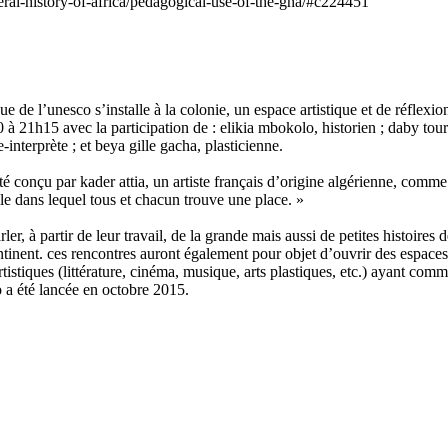
ral-history-of-africa/pedagogical-use-of-the-gha/#c224451
rique de l’unesco s’installe à la colonie, un espace artistique et de réfle
0 à 21h15 avec la participation de : elikia mbokolo, historien ; daby tou
interprète ; et beya gille gacha, plasticienne.
a été conçu par kader attia, un artiste français d’origine algérienne, co
lle dans lequel tous et chacun trouve une place. »
ler, à partir de leur travail, de la grande mais aussi de petites histoires
ntinent. ces rencontres auront également pour objet d’ouvrir des espaces
artistiques (littérature, cinéma, musique, arts plastiques, etc.) ayant co
co a été lancée en octobre 2015.